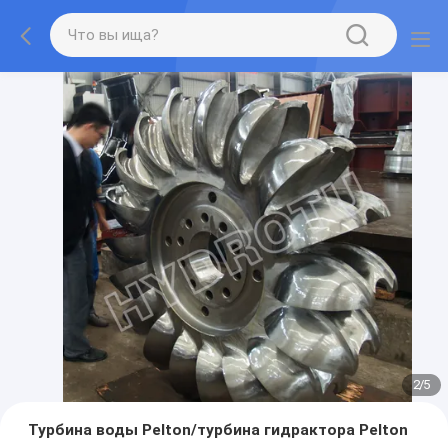
2
/
5
Турбина воды Pelton/турбина гидрактора Pelton