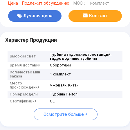
Цена：Подлежит обсуждению
MOQ：1 комплект
Лучшая цена
Контакт
Характер Продукции
,
турбина гидроэлектростанций
Высокий свет
гидро водяные турбины
Время доставки
Оборотный
Количество мин
1 комплект
заказа
Место
Чжэцзян, Китай
происхождения
Номер модели
Турбина Pelton
Сертификация
CE
Осмотрите больше