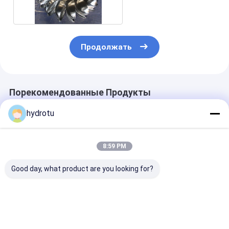
Продолжать
Порекомендованные Продукты
hydrotu
8:59 PM
Good day, what product are you looking for?
Турбина воды
Турбина турбины
Турбина
Pelton/турбина
Pelton активной
гидрактора
Pelton гидро с
турбины гидро/
Horizontion Pe
выкованным
воды Pelton с
сопл
колесом CNC для
бегуном
Лучшая цена
Лучшая цена
Лучшая ц