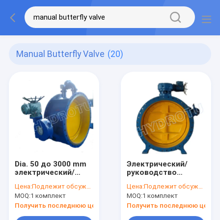
Manual Butterfly Valve
(20)
Dia. 50 до 3000 mm
Электрический/
электрический/
руководство
руководство
служила фланцем
Цена:
Подлежит обсуждению
Цена:
Подлежит обсуждению
служили фланцем
клапан-бабочка для
MOQ:
1 комплект
MOQ:
1 комплект
клапан-бабочка для
станции
оборудования
гидроэлектроэнергии
Получить последнюю цену
Получить последнюю цену
гидроэлектроэнергии