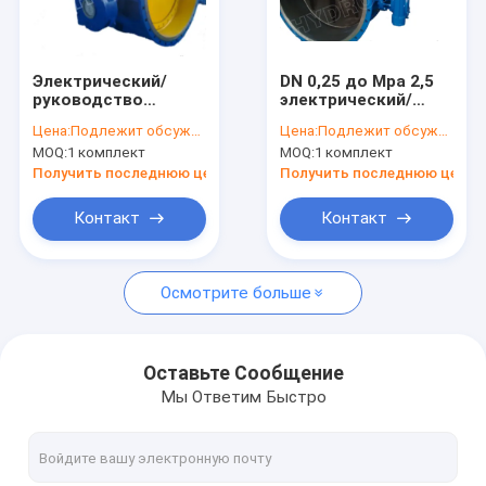
Путешествие фабрики
Проверка качества
Электрический/
DN 0,25 до Mpa 2,5
руководство
электрический/
Свяжитесь мы
служила фланцем
руководство
Цена:
Подлежит обсуждению
Цена:
Подлежит обсуждению
клапан-бабочка
служил фланцем
MOQ:
1 комплект
MOQ:
1 комплект
клапан-бабочка для
Новости
станции
Получить последнюю цену
Получить последнюю цену
гидроэлектроэнергии
Случаи
Контакт
Контакт
Осмотрите больше
Hydro Ковшовая турбина
Гидравлические турбины Каплан
Оставьте Сообщение
Мы Ответим Быстро
Фрэнсис Hydro турбина
Колба гидравлические турбины