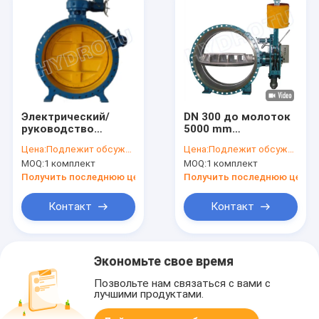
Электрический/
DN 300 до молоток
руководство
5000 mm
служила фланцем
гидровлический
Цена:
Подлежит обсуждению
Цена:
Подлежит обсуждению
клапан-бабочка для
тяжелый служил
MOQ:
1 комплект
MOQ:
1 комплект
станции
фланцем клапан-
гидроэлектроэнергии
бабочка для
Получить последнюю цену
Получить последнюю цену
под 2.5Mpa
станции
гидроэлектроэнергии
Контакт
Контакт
Экономьте свое время
Позвольте нам связаться с вами с
лучшими продуктами.