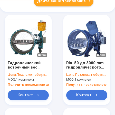
Дайте ваше требование
Гидровлический
Dia. 50 до 3000 mm
встречный вес
гидровлического
служил фланцем
встречного веса
Цена:
Подлежит обсуждению
Цена:
Подлежит обсуждению
клапан-бабочка с
служили фланцем
MOQ:
1 комплект
MOQ:
1 комплект
DN300- 3000 mm для
клапан-бабочка для
проекта
проекта
Получить последнюю цену
Получить последнюю цену
гидроэлектроэнергии
гидроэлектроэнергии
Контакт
Контакт