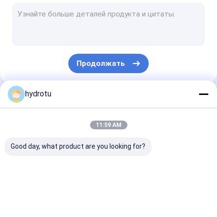
Турбина Turgo ГЭС
S тип турбины
Фрэнсис турбины бегун
Продолжать
Ковшовая турбина бегун
Фланцевый клапан-бабочка
hydrotu
Наши Категории
Фланцевые задвижки
11:59 AM
Фланцевый клапан глобус
Good day, what product are you looking for?
Системы возбуждения генератора
Губернатор турбины ГЭС
Hydro Ковшовая
Гидравлические
Фрэнсис Hydr
турбина
турбины Каплан
турбина