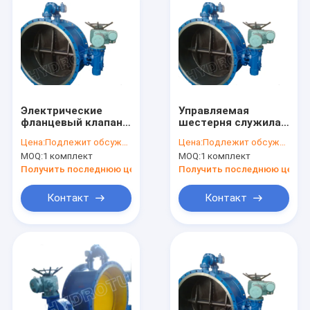
Электрические
Управляемая
фланцевый клапан
шестерня служила
бабочка
фланцем клапан-
Цена:
Подлежит обсуждению
Цена:
Подлежит обсуждению
бабочка 1000mm
MOQ:
1 комплект
MOQ:
1 комплект
для
гидроэлектроэнергии
Получить последнюю цену
Получить последнюю цену
Контакт
Контакт
Дом
Продукты
О нас