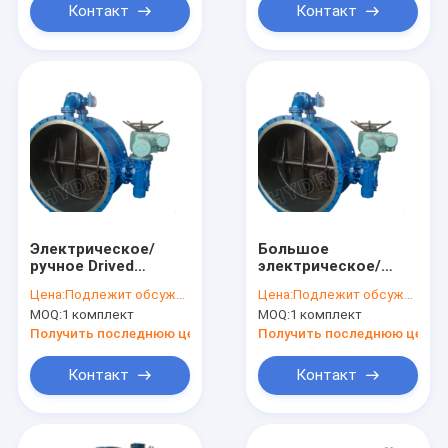
Контакт
Контакт
Электрическое/
Большое
ручное Drived
электрическое/
служило фланцем
руководство
Цена:
Подлежит обсуждению
Цена:
Подлежит обсуждению
клапан-бабочка с
служили фланцем
MOQ:
1 комплект
MOQ:
1 комплект
давлением 0.25Mpa
клапан-бабочка
- Mpa 2,5 для
Dia.50 – 3000 mm
Получить последнюю цену
Получить последнюю цену
гидроэлектроэнергии
для
гидроэлектроэнергии
Контакт
Контакт