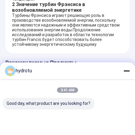
2 Значение турбин Фрэнсиса в
возобновляемой энергетике
Турбины Фрэнсиса играют решающую роль в
производстве возобновляемой энергии, поскольку
они являются надежным и эффективным средством
использования энергии воды.Продолжение
исследований и разработок в области технологии
турбин Francis будет способствовать более
устойчивому энергетическому будущему.
Рекомендуемые Продукты
hydrotu
3:41 AM
Good day, what product are you looking for?
Турго гидротурбина
Гидроэнергетическое
Гидротурбин
с номинальной
оборудование
Kaplan с низк
мощностью 100-
нержавеющей
водонапорно
2000 кВт,
стали 0Cr13Ni4Mo
горизонтально