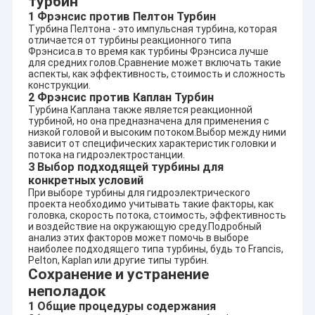
турбин
1 Фрэнсис против Пелтон Турбин
Турбина Пелтона - это импульсная турбина, которая
отличается от турбины реакционного типа
Фрэнсиса.в то время как турбины Фрэнсиса лучше
для средних голов.Сравнение может включать такие
аспекты, как эффективность, стоимость и сложность
конструкции.
2 Фрэнсис против Каплан Турбин
Турбина Каплана также является реакционной
турбиной, но она предназначена для применения с
низкой головой и высоким потоком.Выбор между ними
зависит от специфических характеристик головки и
потока на гидроэлектростанции.
3 Выбор подходящей турбины для
конкретных условий
При выборе турбины для гидроэлектрического
проекта необходимо учитывать такие факторы, как
головка, скорость потока, стоимость, эффективность
и воздействие на окружающую среду.Подробный
анализ этих факторов может помочь в выборе
наиболее подходящего типа турбины, будь то Francis,
Pelton, Kaplan или другие типы турбин.
Сохранение и устранение
неполадок
1 Общие процедуры содержания