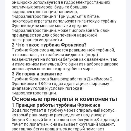
он широко используется в гидроэлектростанциях
различных размеров, будь то большая
гидроэлектростанция, например,
гидроэлектростанция "Три ущелья" в Китае,
некоторые агрегаты используют гигантскую турбину
Фрэнсиса,или многие малые и средние
гидроэлектростанции, может использовать свои
преимущества для обеспечения надежной
электроэнергии для сети.
2 Что такое турбина Фрэнсиса?
Турбина Фрэнсиса является реакционной турбиной,
что означает, что рабочая жидкость (вода)
воздействует на лопатки бегунов как давлением, так
и изменением импульса.Это один из наиболее широко
используемых типов гидротурбин в мире..
3 История и развитие
Турбина Фрэнсиса была разработана Джеймсом Б.
Фрэнсисом в 1840-х годах.адаптация к широкому
диапазону голов и условий потока в
гидроэлектростанции.
Основные принципы и компоненты
1 Принцип работы турбины Фрэнсиса
Вода поступает в турбину через спиральный корпус,
который равномерно распределяет воду вокруг
бегуна.Который бьет по лопатам бегущего,Когда вода
течет по лопаткам, она вызывает крутящий момент,
заставляя бегун вращаться.который помогает