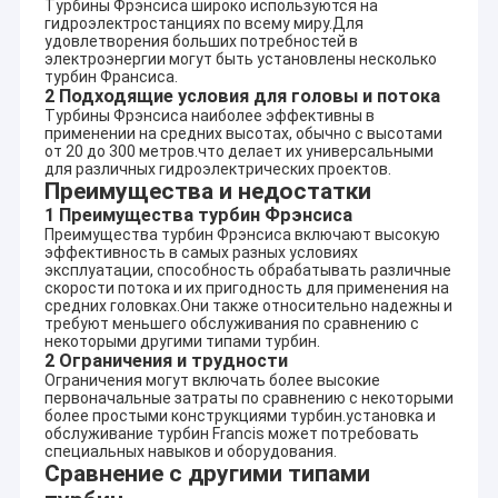
Турбины Фрэнсиса широко используются на
SMS-2
H-Фрэнсис
Hr=92.
Турция
гидроэлектростанциях по всему миру.Для
1x790KW
D1=60cm
n=100
удовлетворения больших потребностей в
Hr=12
электроэнергии могут быть установлены несколько
H-Turgo
Пакистан
370KW+420KW
Qr=0.
турбин Франсиса.
D1=42cm+50cm
2 Подходящие условия для головы и потока
n=100
Турбины Фрэнсиса наиболее эффективны в
H-Franics+H-
Hr=80
MHE Jelici
применении на средних высотах, обычно с высотами
Сербия
Turgo
Qr=0.
от 20 до 300 метров.что делает их универсальными
1x600KW+1x386KW
D1=58cm+55cm
n=100
для различных гидроэлектрических проектов.
Преимущества и недостатки
Romans преследуют
Южная
H-Фрэнсис
Hr=22
ферма моря
1 Преимущества турбин Фрэнсиса
Африка
D1=63cm
n=600
1x360KW
Преимущества турбин Фрэнсиса включают высокую
эффективность в самых разных условиях
MHE Virovci
H-Turgo
Hr=80
Сербия
эксплуатации, способность обрабатывать различные
1x305KW
D1=55cm
Qr=0.
скорости потока и их пригодность для применения на
H-Фрэнсис
Hr=14
средних головках.Они также относительно надежны и
Армения
1x2300KW
D1=96cm
n=750
требуют меньшего обслуживания по сравнению с
некоторыми другими типами турбин.
Yakinca 4#
L-Фрэнсис
Hr=31
Турция
2 Ограничения и трудности
1x6016KW
D1=185cm
n=250
Ограничения могут включать более высокие
первоначальные затраты по сравнению с некоторыми
более простыми конструкциями турбин.установка и
обслуживание турбин Francis может потребовать
специальных навыков и оборудования.
Сравнение с другими типами