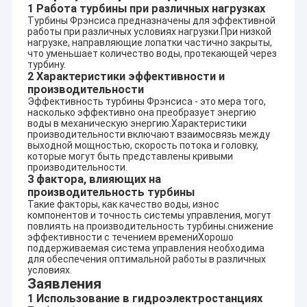
1x240KW
D1=50cm
n=100
1 Работа турбины при различных нагрузках
H-Turgo
Hr=10
Турбины Фрэнсиса предназначены для эффективной
Греция
Lykostomo 1x420KW
D1=50cm
n=750
работы при различных условиях нагрузки.При низкой
нагрузке, направляющие лопатки частично закрыты,
Hizir HEPP
H-Pelton
Hr=17
Турция
что уменьшает количество воды, протекающей через
1x2000KW
D1=120cm
n=428
турбину.
Бегун
2 Характеристики эффективности и
H-Pelton
Hr=97
Италия
100KW
производительности
D1=52.7cm
n=750
Эффективность турбины Фрэнсиса - это мера того,
насколько эффективно она преобразует энергию
H-Фрэнсис +
Hr=10
Saranta
воды в механическую энергию.Характеристики
Албания
Turgo
Qr=1.
производительности включают взаимосвязь между
1x700KW+1400KW
D1=61cm+63cm
n=100
выходной мощностью, скорость потока и головку,
которые могут быть представлены кривыми
Hr=11
Канада
Snowshoe 2x700KW
H-Turgo
производительности.
n=720
3 фактора, влияющих на
H-Pelton
производительность турбины
Hr=20
Италия
Бегун 250KW
Такие факторы, как качество воды, износ
n=100
D1=56cm
компонентов и точность системы управления, могут
повлиять на производительность турбины.снижение
Hr=53
Ahmetli
H-Фрэнсис
эффективности с течением времениХорошо
Турция
Qr=2x
2x5090KW+1600KW
D1=115+72cm
поддерживаемая система управления необходима
n=500
для обеспечения оптимальной работы в различных
Generji
Hr=14
условиях.
H-Фрэнсис
Заявления
Турция
Qr=2x
D1=76cm
2x2600KW
n=100
1 Использование в гидроэлектростанциях