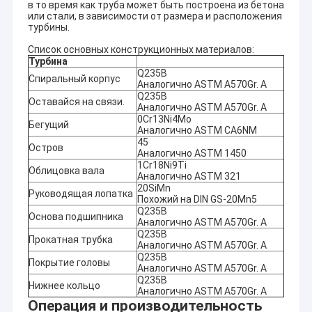
Hr=29
в то время как труба может быть построена из бетона
YAKNICA HEPP
V-Kaplan
или стали, в зависимости от размера и расположения
Турция
Qr=3x
3x4380KW
D1=160cm
турбины.
n=428
ASYA HEPP
H-Фрэнсис
Hr=20
Список основных конструкционных материалов:
Турция
2x342KW
D1=60.5cm
n=600
Турбина
Q235B
NAYA GANGA
H-Pelton
Hr=15
Спиральный корпус
Шри-Ланка
Аналогично ASTM A570Gr. A
2x1600KW
D1=120cm
n=428
Q235B
Оставайся на связи.
Hr=10
Аналогично ASTM A570Gr. A
AKHAN-2
V-Фрэнсис
Турция
Qr=2x
0Cr13Ni4Mo
3x5.4MW
D1=95cm
Бегущий
Аналогично ASTM CA6NM
n=750
45
Turga-2
H-Pelton
Hr=52
Остров
Турция
Аналогично ASTM 1450
2x6400KW
D1=123cm
n=750
1Cr18Ni9Ti
Облицовка вала
Hr=20.
Аналогично ASTM 321
VANJ
H-Фрэнсис
Таджикистан
Qr=2x
20SiMn
Руководящая лопатка
2x400KW
D1=55cm
Похожий на DIN GS-20Mn5
n=600
Q235B
Hr=11
Основа подшипника
Аналогично ASTM A570Gr. A
Южная вилка
H-Turgo
США
Qr=2x
Q235B
2x650KW
D1=55cm
Прокатная трубка
n=720
Аналогично ASTM A570Gr. A
Q235B
Hr=42
Покрытие головы
Sofular HES
H-Фрэнсис
Аналогично ASTM A570Gr. A
Турция
Qr=2x
2x1820KW
D1=77cm
Q235B
Нижнее кольцо
n=750
Аналогично ASTM A570Gr. A
Заводь McRoberts
H-Turgo
Hr=13
Операция и производительность
США