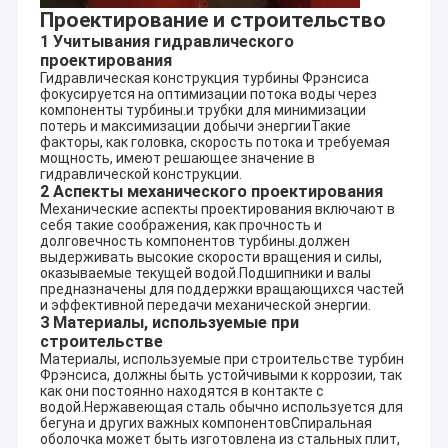
Турция
Qr=2x
2x2800KW
D1=82cm
Проектирование и строительство
n=100
1 Учитывания гидравлического
EGER
H-Фрэнсис
Hr=24
Турция
проектирования
2X960KW
D1=84cm
n=500
Гидравлическая конструкция турбины Фрэнсиса
ТОНЯ
H-Pelton
Hr=18
фокусируется на оптимизации потока воды через
Турция
2x1320KW
D1=90cm
n=600
компоненты турбины.и трубки для минимизации
DEREBASI
H-Pelton
Hr=42
потерь и максимизации добычи энергииТакие
Турция
факторы, как головка, скорость потока и требуемая
2x5300KW
D1=140cm
n=600
мощность, имеют решающее значение в
KILINCLI-1
H-Фрэнсис
Hr=26.
гидравлической конструкции.
Турция
2x970KW
D1=82cm
n=500
2 Аспекты механического проектирования
V-пропеллер
Hr=20
Механические аспекты проектирования включают в
Турция
МИНИ 50KW
себя такие соображения, как прочность и
D1=25cm
n=100
долговечность компонентов турбины.должен
Hr=77.
выдерживать высокие скорости вращения и силы,
DONJE GARE
H-Фрэнсис
Сербия
Qr=2x
оказываемые текущей водой.Подшипники и валы
2x1000KW+500KW
D1=59.5+52.5cm
m3/s,
предназначены для поддержки вращающихся частей
и эффективной передачи механической энергии.
H-Turgo
Hr=20
Сербия
KALIDRA 700KW
3 Материалы, используемые при
D1=60cm
n=100
строительстве
TURUNCOVE
Hr=22
Материалы, используемые при строительстве турбин
H-Фрэнсис
Турция
Qr=2x
Фрэнсиса, должны быть устойчивыми к коррозии, так
D1=53cm
2X307KW
n=750
как они постоянно находятся в контакте с
водой.Нержавеющая сталь обычно используется для
H-Turgo
Hr=11
Франция
1x520KW
бегуна и других важных компонентовСпиральная
D1=53cm
n=750
оболочка может быть изготовлена из стальных плит,