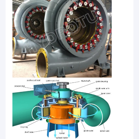
Дом
HYDROTU полные китайские поставщик оборудования
гидроэлектроэнергии, советовать с и рискованое
Продукты
начинание проектирования в поле оборудования
гидроэлектроэнергии. Мы обеспечиваем
О нас
высококачественное китайское оборудование
гидроэлектроэнергии с передовыми технологиями и