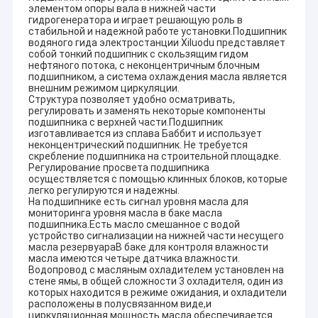
элементом опоры вала в нижней части
гидрогенератора и играет решающую роль в
стабильной и надежной работе установки.Подшипник
водяного гида электростанции Xiluodu представляет
собой тонкий подшипник с скользящим гидом
нефтяного потока, с неконцентричным блочным
подшипником, а система охлаждения масла является
внешним режимом циркуляции.
Структура позволяет удобно осматривать,
регулировать и заменять некоторые компоненты
подшипника с верхней части.Подшипник
изготавливается из сплава Баббит и использует
неконцентрический подшипник. Не требуется
скребление подшипника на строительной площадке.
Регулирование просвета подшипника
осуществляется с помощью клинных блоков, которые
легко регулируются и надежны.
На подшипнике есть сигнал уровня масла для
мониторинга уровня масла в баке масла
подшипника.Есть масло смешанное с водой
устройство сигнализации на нижней части несущего
масла резервуараВ баке для контроля влажности
масла имеются четыре датчика влажности.
Водопровод с масляным охладителем установлен на
стене ямы, в общей сложности 3 охладителя, один из
которых находится в режиме ожидания, и охладители
расположены в полусвязанном виде,и
циркуляционная мощность масла обеспечивается