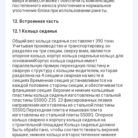
вверх и вниз,Он может обеспечить компенсацию
постепенного износа уплотнения и нормальное
уплотнение блока при использовании ракеты..
12. Встроенная часть
12.1 Кольцо сиденья
Общий вес кольца сиденья составляет 390 тонн.
Учитывая производство и транспортировку, он
разделен на три секции, сверху вниз, являются
опорное кольцо, корпус кольца сиденья,и кольцо для
основанияКорпус кольца сиденья имеет
параллельную прямую переходную пластину и
сварную структуру с кольцом-водителем, которая
разделена на 4 секции и сварная на месте в
секциях.Временная секция устанавливается на
каждой половине стороны секции, и обеспечивается
фланцевая секция. Верхние и нижние кольцевые
пластины кольца сиденья изготовлены из стальной
пластины S500Q-Z35. 23 фиксированных лезвия
направления изготовлены из стальной пластины
S550Q.Переходная плита и языковая плита
изготовлены из стальной плиты S500Q. Опорное
кольцо сварено к корпусу кольца сиденья на
строительной площадке.Кольцо сиденья должно
быть обработано, чтобы соответствовать верхней
крышке, нижнее кольцо и второстепенное нижнее