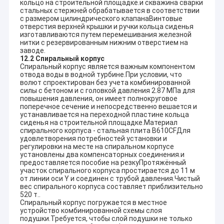
кольцо на строительной площадке.и скважина сварки
стальных стержней обрабатывается в соответствии
с размером цилиндрического клапанаВинтовые
отверстия верхней крышки и ручки кольца сиденья
изготавливаются путем перемешивания железной
нитки с резервированным нижним отверстием на
заводе.
12.2 Спиральный корпус
Спиральный корпус является важным компонентом
отвода воды в водной турбине.При условии, что
волют спроектирован без учета комбинированной
силы с бетоном и с головкой давления 2.87 МПа для
повышения давления, он имеет полнокруговое
поперечное сечение и непосредственно вешается и
устанавливается на переходной пластине кольца
сиденья на строительной площадке.Материал
спирального корпуса - стальная плита B610CFДля
удовлетворения потребностей установки и
регулировки на месте на спиральном корпусе
установлены два компенсаторных соединения.и
предоставляется пособие на резкуПротяжённый
участок спирального корпуса простирается до 11 м
от линии оси Y и соединен с трубой давления.Чистый
вес спирального корпуса составляет приблизительно
520 т..
Спиральный корпус погружается в местное
устройство комбинированной схемы слоя
подушки.Требуется, чтобы слой подушки не только