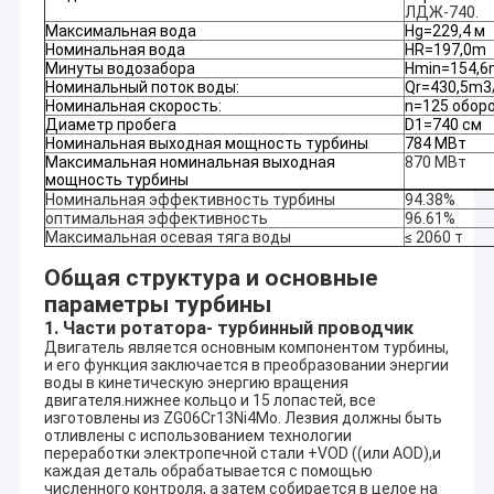
ЛДЖ-740.
Максимальная вода
Hg=229,4 м
Номинальная вода
HR=197,0m
Минуты водозабора
Hmin=154,6
Номинальный поток воды:
Qr=430,5m3
Номинальная скорость:
n=125 оборо
Диаметр пробега
D1=740 см
Номинальная выходная мощность турбины
784 МВт
Максимальная номинальная выходная
870 МВт
мощность турбины
Номинальная эффективность турбины
94.38%
оптимальная эффективность
96.61%
Максимальная осевая тяга воды
≤ 2060 т
Общая структура и основные
параметры турбины
1. Части ротатора- турбинный проводчик
Двигатель является основным компонентом турбины,
и его функция заключается в преобразовании энергии
Дом
воды в кинетическую энергию вращения
HYDROTU полные китайские поставщик оборудования
двигателя.нижнее кольцо и 15 лопастей, все
гидроэлектроэнергии, советовать с и рискованое
Продукты
изготовлены из ZG06Cr13Ni4Mo. Лезвия должны быть
начинание проектирования в поле оборудования
отливлены с использованием технологии
гидроэлектроэнергии. Мы обеспечиваем
переработки электропечной стали +VOD ((или AOD),и
О нас
каждая деталь обрабатывается с помощью
высококачественное китайское оборудование
численного контроля, а затем собирается в целое на
гидроэлектроэнергии с передовыми технологиями и