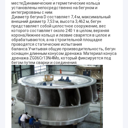
местеДинамические и герметические кольца
комплексными обслуживаниями для встречи глобальных
Путешествие фабрики
установлены непосредственно на бегуном и
рынков гидроэлектроэнергии.
интегрированы с ним.
Диаметр бегуна D составляет 7,4 м, максимальный
Проверка качества
CO. Ltd инженерства Ханчжоу HydroTu покрывает
внешний диаметр 7,53 м, высота 3,462 м, бегун
обслуживания, полную поставку оборудования,
представляет собой целостное сооружение, вес
Свяжитесь мы
экономическое решение глобальных проектов
которого составляет около 240 т в целом, верхняя
корона,Нижнее кольцо и лезвие сварятся в целое и
гидроэлектроэнергии и направляет быть одним из самого
обрабатываются, а на строительной площадке
лучшего глобального поставщика оборудования
Новости
проводятся статические испытания
гидроэлектроэнергии так же, как самого лучшего
баланса.Учитывая общую производительность, бегун
поставщика комплексных обслуживаний на рынках
оснащен длинным конусом дренажа. Материал конуса
Случаи
гидроэлектроэнергии.
дренажа ZG06Cr13Ni4Mo, который фиксируется под
бегом путем сварки и соединения.
Проект гидроэлектроэнергии уже бежать HYDROTU во
всем мире
1.
Проект частично 1.pdf гидроэлектроэнергии уже бежать
Hydro Ковшовая турбина
Hydrotu
2.
Проект частично 2.pdf гидроэлектроэнергии уже бежать
Гидравлические турбины Каплан
Hydrotu
3.
Проект частично 3.pdf гидроэлектроэнергии уже бежать
Hydrotu
Фрэнсис Hydro турбина
Сошлите на схему размещения всех видов завода
Колба гидравлические турбины
гидроэлектроэнергии:
пожалуйста посетите наш другой вебсайт для загрузки: