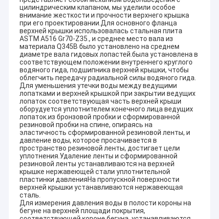
Турция
Qr=0.
800KW+320KW
Фрэнсис
цилиндрическим клапаном, мы уделили особое
n=100
внимание жесткости и прочности верхнего крышка
Hr=80
при его проектировании.Для основного фланца
KOYABASI
H-Фрэнсис
Турция
Qr=1.
верхней крышки использовалась стальная плита
750KW+320KW
D1=60+50cm
ASTM A516 Gr70-Z35., и среднее место вала из
n=100
материала Q345B было установлено на среднем
EGE-1
H-Фрэнсис
Hr=21.
диаметре вала гидовых лопастей.была установлена в
Турция
2X460KW
D1=65cm
n=600
соответствующем положении внутреннего круглого
водяного гида, подшипника верхней крышки, чтобы
YILDIZLI
H-Фрэнсис
Hr=44.
Турция
облегчить передачу радиальной силы водяного гида.
2X600KW
D1=51cm
n=100
Для уменьшения утечки воды между ведущими
KAHRAMAN
H=Turgo
Hr=18
лопатками и верхней крышкой при закрытии ведущих
Турция
2x750KW
D1=60cm
n=100
лопаток соответствующая часть верхней крыши
оборудуется уплотнителем конечного лица ведущих
TIMARLI
V-Kaplan
Hr=10.
Турция
лопаток.из бронзовой пробки и сформированной
3x2400KW
D1=225cm
n=750
резиновой пробки на спине, опираясь на
GORNE GARE
H-Фрэнсис
Hr=63.
эластичность сформированной резиновой ленты, и
Сербия
2X1100KW
D1=56cm
n=100
давление воды, которое просачивается в
пространство резиновой ленты, достигает цели
TEGOSNICA
V-пропеллер
Hr=15.
Serbai
уплотнения.Удаление ленты и сформированной
410KW+250KW
D1=74cm
n=750
резиновой ленты устанавливаются на верхней
LIVADE
H-Turgo
Hr=257
крышке нержавеющей стали уплотнительной
Сербия
пластинки давленияНа пропускной поверхности
1x450KW
D1=60cm
n=100
верхней крышки устанавливаются нержавеющая
GOK
V-пропеллер
Hr=28.
сталь.
Турция
3x3500KW
D1=160cm
n=428
Для измерения давления воды в полости короны на
Poyraz
H-Фрэнсис
Hr=76
бегуне на верхней площади покрытия,
Турция
соответствующей короне бегуна, устанавливаются