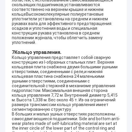
1x240KW
D1=50cm
n=100
скользящих подшипников,устанавливаются
H-Turgo
Hr=10
соответственно на верхнем крышке и нижнем
Греция
Lykostomo 1x420KW
D1=50cm
n=750
кольцеВысокомолекулярные полиуретановые
уплотнители установлены на среднем и нижнем
Hizir HEPP
H-Pelton
Hr=17
Турция
рукавах вала для эффективного предотвращения
1x2000KW
D1=120cm
n=428
осадков и уплотнения воды.и специальная
Бегун
конструкция рукава установлена в среднем
H-Pelton
Hr=97
положении журнала, чтобы облегчить замену
Италия
100KW
D1=52.7cm
n=750
уплотнений.
H-Фрэнсис +
Hr=10
7Кольцо управления.
Saranta
Албания
Turgo
Qr=1.
Кольцо управления представляет собой сварную
1x700KW+1400KW
D1=61cm+63cm
n=100
конструкцию из I-образных стальных плит. Верхняя
кольцевая плита снабжена двумя большими ушными
Hr=11
Канада
Snowshoe 2x700KW
H-Turgo
отверстиями, соединенными с реле,и нижняя
n=720
кольцевая пластина снабжена 24 маленькими
H-Pelton
ушными отверстиями, соединенными с
Hr=20
соединительной стержней в механизме управления
Италия
Бегун 250KW
n=100
гидропластом. Максимальная внешняя сторона
D1=56cm
кольца управления 7,72 м. Внутренний диаметр 5,415
Hr=53
м. Высота 1,338 м. Вес около 45 т. Из-за ограничений
Ahmetli
H-Фрэнсис
Турция
Qr=2x
размера трансмиссии кольцо управления имеет
2x5090KW+1600KW
D1=115+72cm
сегментированную структуру.
n=500
В больших и малых ушных отверстиях расположены
Generji
Hr=14
самосдвигающиеся подшипники. Side and bottom anti-
H-Фрэнсис
Турция
Qr=2x
wear plates made of self-lubricating material are set at
D1=76cm
2x2600KW
n=100
the inner circle of the lower part of the control ring and