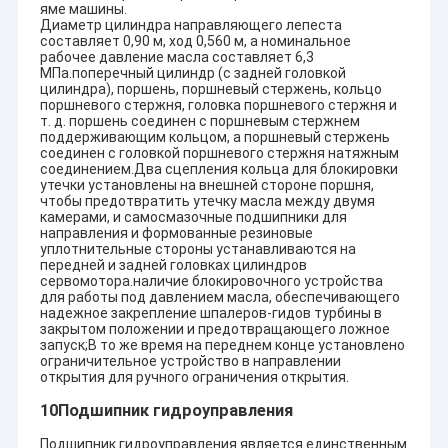
яме машины.
Диаметр цилиндра направляющего лепеста
составляет 0,90 м, ход 0,560 м, а номинальное
рабочее давление масла составляет 6,3
МПа.поперечный цилиндр (с задней головкой
цилиндра), поршень, поршневый стержень, кольцо
поршневого стержня, головка поршневого стержня и
т. д. поршень соединен с поршневым стержнем
поддерживающим кольцом, а поршневый стержень
соединен с головкой поршневого стержня натяжным
соединением.Два сцепления кольца для блокировки
утечки установлены на внешней стороне поршня,
чтобы предотвратить утечку масла между двумя
камерами, и самосмазочные подшипники для
направления и формованные резиновые
уплотнительные стороны устанавливаются на
передней и задней головках цилиндров
сервомотора.наличие блокировочного устройства
для работы под давлением масла, обеспечивающего
надежное закрепление шпалеров-гидов турбины в
закрытом положении и предотвращающего ложное
запуск;В то же время на переднем конце установлено
ограничительное устройство в направлении
открытия для ручного ограничения открытия.
10Подшипник гидроуправления
Подшипник гидроуправления является единственным