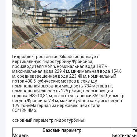
Гидроэлектростанция Xiluodu использует
вертикальную гидротурбину Фрэнсиса,
производителя Voith, номинальная вода 197 м,
максимальная вода 229,4 м, минимальная вода 154,6
м, средневзвешенная вода 223,48 м, номинальный
поток 430.5 кубических метров в секунду,
номинальная выходная мощность 784 мегаватт,
номинальная скорость 125 р/мин, всасывающая
головка HS=10,81 м, высота установки 359 м. Диаметр
бегуна Фрэнсиса 7,4 м, максимум.вес каждого бегуна
179 тоннМатериал из нержавеющей стали
0Cr13Ni4Mo.
основный параметр гидротурбины:
Базовый параметр
т
Модель
Вертикальны