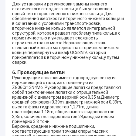
Hr=29
Для установки и регулировки замены нижнего
YAKNICA HEPP
V-Kaplan
Турция
Qr=3x
статического отводного кольца был установлен
3x4380KW
D1=160cm
новый тип второстепенного нижнего кольца.Для
n=428
обеспечения жесткости вторичного нижнего кольца и
ASYA HEPP
H-Фрэнсис
Hr=20
Турция
в сочетании с условиями транспортировки,
2x342KW
D1=60.5cm
n=600
вторичное нижнее кольцо является интегральной
NAYA GANGA
H-Pelton
Hr=15
структурой, которая решает проблему типа кольца с
Шри-Ланка
герметичностью и уменьшает сложность
2x1600KW
D1=120cm
n=428
строительства на месте.Нержавеющая сталь
Hr=10
стеклянный кольцо материал на вторичном нижнем
AKHAN-2
V-Фрэнсис
Турция
Qr=2x
кольце перевернутый шкаф OCri8NI9, который
3x5.4MW
D1=95cm
n=750
прикрепляется к вторичному нижнему кольцу путем
сварки.
Turga-2
H-Pelton
Hr=52
Турция
2x6400KW
D1=123cm
n=750
6. Проводящие ветви
Hr=20.
Руководящие лопатки имеют однородную сетку из
VANJ
H-Фрэнсис
Таджикистан
Qr=2x
нержавеющей стали, изготовленную из
2x400KW
D1=55cm
ZG06Cr13N4Mo. Руководящие лопатки представляют
n=600
собой трехточечные лопатки с отрицательной
Hr=11
кривизной с диаметром верхней оси 0,35 м.Диаметр
Южная вилка
H-Turgo
США
Qr=2x
средней оси равен 0.39m, диаметр нижней оси 0,39m,
2x650KW
D1=55cm
n=720
высота фазы гидропластов 1,271m, длина
пластиформа 1,18m, общая высота гидропластов
Hr=42
Sofular HES
H-Фрэнсис
3,8m, количество гидропластов 24,каждый весом
Турция
Qr=2x
примерно 3.8 тонн.
2x1820KW
D1=77cm
n=750
Верхние, средние и нижние подшипники,
соответствующие трем точкам опоры гидских
Заводь McRoberts
H-Turgo
Hr=13
США
лопастей, с использованием самосмазывающихся