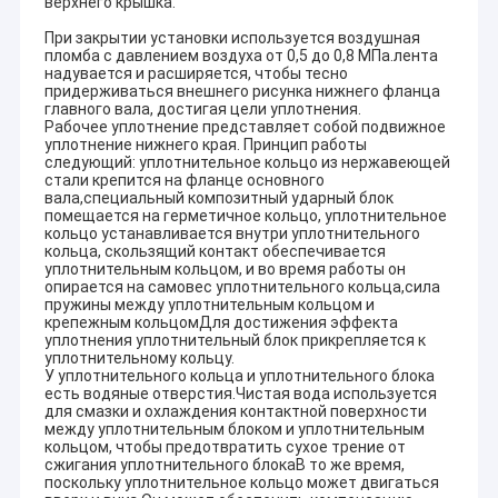
верхнего крышка.
При закрытии установки используется воздушная
пломба с давлением воздуха от 0,5 до 0,8 МПа.лента
надувается и расширяется, чтобы тесно
придерживаться внешнего рисунка нижнего фланца
главного вала, достигая цели уплотнения.
Рабочее уплотнение представляет собой подвижное
уплотнение нижнего края. Принцип работы
следующий: уплотнительное кольцо из нержавеющей
стали крепится на фланце основного
вала,специальный композитный ударный блок
помещается на герметичное кольцо, уплотнительное
кольцо устанавливается внутри уплотнительного
кольца, скользящий контакт обеспечивается
уплотнительным кольцом, и во время работы он
опирается на самовес уплотнительного кольца,сила
пружины между уплотнительным кольцом и
крепежным кольцомДля достижения эффекта
уплотнения уплотнительный блок прикрепляется к
уплотнительному кольцу.
У уплотнительного кольца и уплотнительного блока
есть водяные отверстия.Чистая вода используется
для смазки и охлаждения контактной поверхности
между уплотнительным блоком и уплотнительным
кольцом, чтобы предотвратить сухое трение от
сжигания уплотнительного блокаВ то же время,
поскольку уплотнительное кольцо может двигаться