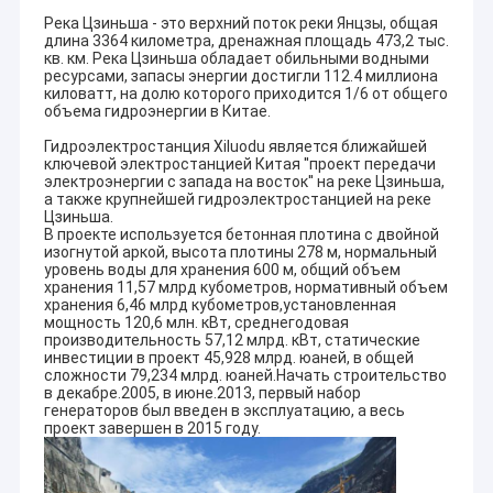
Река Цзиньша - это верхний поток реки Янцзы, общая
длина 3364 километра, дренажная площадь 473,2 тыс.
кв. км. Река Цзиньша обладает обильными водными
ресурсами, запасы энергии достигли 112.4 миллиона
киловатт, на долю которого приходится 1/6 от общего
объема гидроэнергии в Китае.
Гидроэлектростанция Xiluodu является ближайшей
ключевой электростанцией Китая ′′проект передачи
электроэнергии с запада на восток′′ на реке Цзиньша,
а также крупнейшей гидроэлектростанцией на реке
Цзиньша.
В проекте используется бетонная плотина с двойной
изогнутой аркой, высота плотины 278 м, нормальный
уровень воды для хранения 600 м, общий объем
хранения 11,57 млрд кубометров, нормативный объем
хранения 6,46 млрд кубометров,установленная
мощность 120,6 млн. кВт, среднегодовая
производительность 57,12 млрд. кВт, статические
инвестиции в проект 45,928 млрд. юаней, в общей
сложности 79,234 млрд. юаней.Начать строительство
в декабре.2005, в июне.2013, первый набор
генераторов был введен в эксплуатацию, а весь
проект завершен в 2015 году.