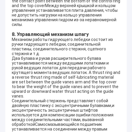
the contact point between the bottom of the control ring
SMS-2
H-Фрэнсис
Hr=92.
Турция
and the top coverМежду верхней крышкой и кольцом
1x790KW
D1=60cm
n=100
управления устанавливается плита давления, чтобы
Hr=12
не допустить нагрузки на кольцо управления
H-Turgo
механизма управления гидром из-за неравномерной
Пакистан
370KW+420KW
Qr=0.
D1=42cm+50cm
силы.
n=100
H-Franics+H-
Hr=80
8. Управляющий механизм шпагу
MHE Jelici
Сербия
Turgo
Qr=0.
Механизм работы гидрующего лебедки состоит из
1x600KW+1x386KW
D1=58cm+55cm
n=100
ручки гидрующего лебедки, соединительной
пластины, соединительного стержня, сцепного
Romans преследуют
Южная
H-Фрэнсис
Hr=22
стержня и т.д.
ферма моря
Два булава и рукав расширительного булава
Африка
D1=63cm
n=600
1x360KW
устанавливаются между ведущими лопатками и
рукой ведущих лопаток для передачи рабочего
MHE Virovci
H-Turgo
Hr=80
Сербия
крутящего момента ведущих лопаток. A thrust ring and
1x305KW
D1=55cm
Qr=0.
a reverse thrust ring made of self-lubricating material
H-Фрэнсис
Hr=14
are set between the guide vanes arm and the top cover
Армения
1x2300KW
D1=96cm
n=750
to bear the weight of the guide vanes and to prevent the
upward or downward water thrust acting on the guide
Yakinca 4#
L-Фрэнсис
Hr=31
Турция
vanes.
1x6016KW
D1=185cm
n=250
Соединительный стержень представляет собой
двойную пластинку с эксцентричными булавками,и
эксцентричность эксцентричных штифтов
используется для компенсации ошибки положения
между соединительными частями, вызванной
обработкойСамосмазывающийся подшипник
устанавливается на соединении между правым