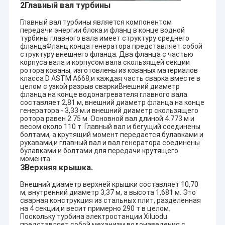
2Главный вал турбины
Турбина Turgo ГЭС
http://www.hydropower.com.cn/photosdrawings.asp
Главный вал турбины является компонентом
S тип турбины
передачи энергии блока.и фланц в конце водной
Основной список рекомендующих проекта
турбины главного вала имеет структуру среднего
гидроэлектроэнергии всемирно Hydrotu
фланцаФланц конца генератора представляет собой
Фрэнсис турбины бегун
структуру внешнего фланца. Два фланца с частью
корпуса вала и корпусом вала скользящей секции
(V-вертикальный; H-горизонтальный; D1-diameter; Напор
ротора кованы, изготовлены из кованых материалов
Ковшовая турбина бегун
воды hr; Qr- расклассифицировало подачу; N-скорость)
класса D ASTM A668,и каждая часть сварка вместе в
целом с узкой разрыв сваркиВнешний диаметр
Страна
Имя проекта
Тип турбины
Парам
фланца на конце водонагревателя главного вала
Фланцевый клапан-бабочка
KOZAK
V-Kaplan
Hr=23
составляет 2,81 м, внешний диаметр фланца на конце
Турция
генератора - 3,33 м.и внешний диаметр скользящего
2x2200KW
D1=130cm
n=500
Фланцевые задвижки
ротора равен 2.75 м. Основной вал длиной 4.773 м и
TAYFUN
H-Фрэнсис
Hr=55
весом около 110 т. Главный вал и бегущий соединены
Турция
2x500KW
D1=53cm
n=100
болтами, а крутящий момент передается булавками и
Фланцевый клапан глобус
рукавами,и главный вал и вал генератора соединены
Hr=65
GUNESLI
H=Francis
булавками и болтами для передачи крутящего
Турция
Qr=2.
1200KW+600KW
D1=60cm+53cm
момента.
Системы возбуждения генератора
n=100
3Верхняя крышка.
KLEMTU
H-Pelton
Hr=31
Канада
Губернатор турбины ГЭС
1x1800KW
D1=82cm
n=900
Внешний диаметр верхней крышки составляет 10,70
м, внутренний диаметр 3,37 м, а высота 1,681 м. Это
GEMKOPRU
H-Фрэнсис
Hr=87.
Турция
сварная конструкция из стальных плит, разделенная
2x820KW
D1=61cm
n=100
на 4 секции,и весит примерно 290 т в целом.
Hr=107
Поскольку турбина электростанции Xiluodu
UCKAYA
&H-Turgo H-
представляет собой механизм водонаведения с