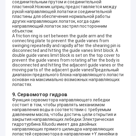
соединительным прутом и соединительной
пластиной.Ножник шприц предоставляется между
рукой направляющей лопатки и соединительной
пластины для обеспечения нормальной работы
других направляющих лопаток, когда один
направляющий лопаток застрял посторонним
объектом.
A friction ring is set between the guide arm and the
connecting plate to prevent the guide vanes from
swinging repeatedly and rapidly after the shearing pin is
disconnected and hitting the guide vanes limit block. A
double guide vanes limit block is set on the top cover to
prevent the guide vanes from rotating after the body is
disconnected and hitting the adjacent guide vanes or the
moving parts of the adjacent guide vanesПредельный
диапазон предельного блока направляющего лопасти
основан на максимально возможных направляющих
лопастях.
9. Сервомотор гидров
Функция сервомотора направляющего лебедки
состоит в том, чтобы управлять механизмом
направления воды в соответствии с требуемым
давлением масла, чтобы достичь цели открытия и
закрытия направляющих лебедки.Электрическая
гидротурбина Xiluodu имеет два двойных
направляющих прямого цилиндра направляющих
лопастей сервомотора в направлении +Y линейки в