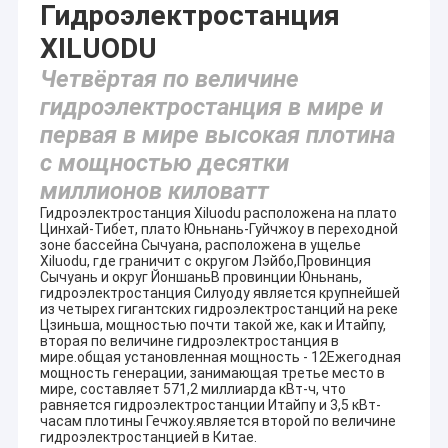
Гидроэлектростанция
XILUODU
Четвёртая по величине
гидроэлектростанция в мире и
первая в мире высокая плотина
с мощностью десятки
миллионов киловатт
Гидроэлектростанция Xiluodu расположена на плато
Цинхай-Тибет, плато Юньнань-Гуйчжоу в переходной
зоне бассейна Сычуана, расположена в ущелье
Xiluodu, где граничит с округом Лэйбо,Провинция
Сычуань и округ ЙоншаньВ провинции Юньнань,
гидроэлектростанция Силуоду является крупнейшей
из четырех гигантских гидроэлектростанций на реке
Цзиньша, мощностью почти такой же, как и Итайпу,
вторая по величине гидроэлектростанция в
мире.общая установленная мощность - 12Ежегодная
мощность генерации, занимающая третье место в
мире, составляет 571,2 миллиарда кВт-ч, что
равняется гидроэлектростанции Итайпу и 3,5 кВт-
часам плотины Гечжоу.является второй по величине
гидроэлектростанцией в Китае.