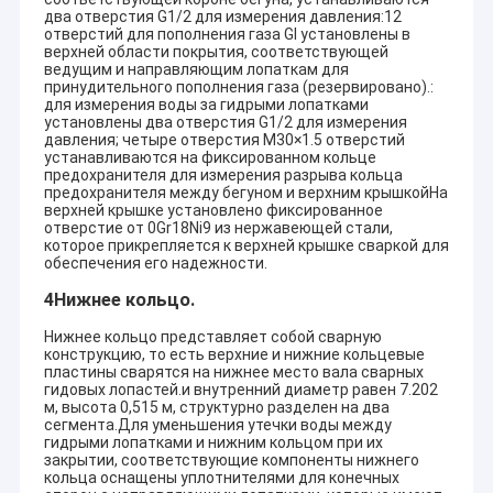
2x1650KW
D1=60cm
n=100
два отверстия G1/2 для измерения давления:12
Kozan
отверстий для пополнения газа GI установлены в
H-Фрэнсис
Hr=57.
Турция
верхней области покрытия, соответствующей
D1=76cm
n=750
ведущим и направляющим лопаткам для
2x1980KW
принудительного пополнения газа (резервировано).:
Kuslat
V-Kaplan
Hr=8.0
для измерения воды за гидрыми лопатками
Bosinia
установлены два отверстия G1/2 для измерения
D1=140cm
n=300
2x600KW
давления; четыре отверстия M30×1.5 отверстий
устанавливаются на фиксированном кольце
KORUKOY HES
H-Pelton
Hr=32
Турция
предохранителя для измерения разрыва кольца
1x3000KW
D1=95cm
n=750
предохранителя между бегуном и верхним крышкойНа
Hr=21
верхней крышке установлено фиксированное
EGE-3
H-Фрэнсис
Турция
Qr=2x
отверстие от 0Gr18Ni9 из нержавеющей стали,
2x630KW
D1=76cm
которое прикрепляется к верхней крышке сваркой для
n=500
обеспечения его надежности.
Hr=32
EGE-4
H=Francis
Турция
Qr=2x
4Нижнее кольцо.
2X940KW
D1=68cm
n=500
Нижнее кольцо представляет собой сварную
Hr=56.
BIZNA
V-Фрэнсис
конструкцию, то есть верхние и нижние кольцевые
Турция
Qr=3x
пластины сварятся на нижнее место вала сварных
3X8500KW
D1=145cm
n=428
гидовых лопастей.и внутренний диаметр равен 7.202
Hr=55
м, высота 0,515 м, структурно разделен на два
Bingol
H-Фрэнсис
сегмента.Для уменьшения утечки воды между
Турция
Qr=2x
2x3200KW+2x600KW
D1=92.5+52cm
гидрыми лопатками и нижним кольцом при их
1.3m3
закрытии, соответствующие компоненты нижнего
Hr=41
кольца оснащены уплотнителями для конечных
Tugra-1
H-Pelton