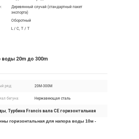
и:
Деревянный случай (стандартный пакет
экспорта)
Оборотный
L / C, T / T
р воды 20m до 300m
ый ряд:
20M-300M
иал бегуна:
Нержавеющая сталь
оды
Турбина Francis вала CE горизонтальная
,
ны горизонтальная для напора воды 10м -