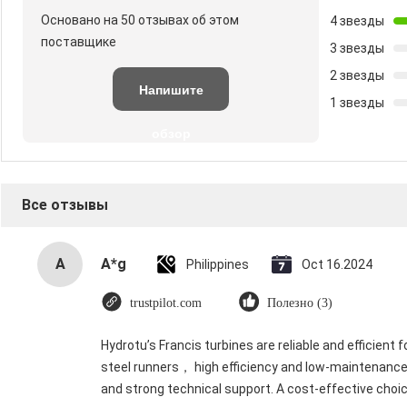
Основано на 50 отзывах об этом
4 звезды
поставщике
3 звезды
2 звезды
Напишите
1 звезды
обзор
Все отзывы
A
A*g
Philippines
Oct 16.2024
trustpilot.com
Полезно (3)
Hydrotu’s Francis turbines are reliable and efficient
steel runners， high efficiency and low-maintenance
and strong technical support. A cost-effective choi