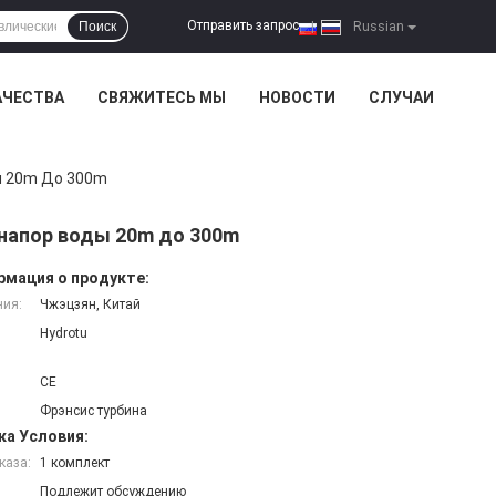
Отправить запрос
Поиск
|
Russian
АЧЕСТВА
СВЯЖИТЕСЬ МЫ
НОВОСТИ
СЛУЧАИ
ы 20m До 300m
 напор воды 20m до 300m
мация о продукте:
ния:
Чжэцзян, Китай
Hydrotu
CE
Фрэнсис турбина
ка Условия:
каза:
1 комплект
Подлежит обсуждению