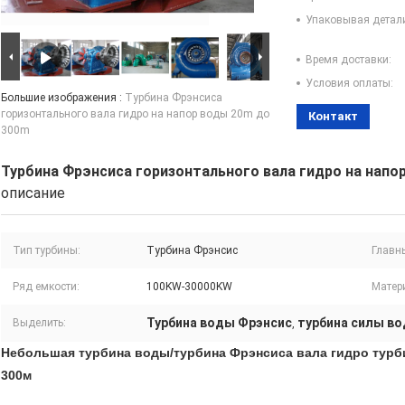
Упаковывая детал
Время доставки:
Условия оплаты:
Большие изображения :
Турбина Фрэнсиса
горизонтального вала гидро на напор воды 20m до
Контакт
300m
Турбина Фрэнсиса горизонтального вала гидро на напо
описание
Тип турбины:
Турбина Фрэнсис
Главн
Ряд емкости:
100KW-30000KW
Матер
Турбина воды Фрэнсис
турбина силы в
Выделить:
,
Небольшая турбина воды/турбина Фрэнсиса вала гидро турби
300м