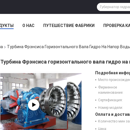
ДУКТЫ
О НАС
ПУТЕШЕСТВИЕ ФАБРИКИ
ПРОВЕРКА К
на
Турбина Фрэнсиса Горизонтального Вала Гидро На Напор Вод
Турбина Фрэнсиса горизонтального вала гидро на
Подробная инфор
Место происхожде
Фирменное
наименование:
Сертификация:
Номер модели:
Оплата и достав
Количество мин за
Цена: