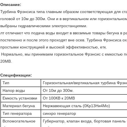
Описание:
Турбина Фрэнсиса типа главным образом соответствующая для ста
головой от 10м до 300м. Они и в вертикальном или горизонтально
выбраны гидравлическими электростанциями.
лт отличают что подача воды входит в ввозимые товары бегуна в
постепенно и после этого проходят вне осев. Турбина Фрэнсиса о
простыми конструкцией и высокой эффективностью, етк.
Нормально, мы принимаем горизонтальное Фрэнсис с емкостью по
20МВ.
Спецификации:
Тип
Горизонтальная/вертикальная турбина Фрэн
Напор воды
От 10м до 300м.
Емкость установки
От 100КВ к 20МВ
Материал бегуна
Нержавеющая сталь (0Кр13Ни4Мо)
Тип генератора
синхро генератор
Вспомогательное
Губернатор, клапан входа, бортовая панель 