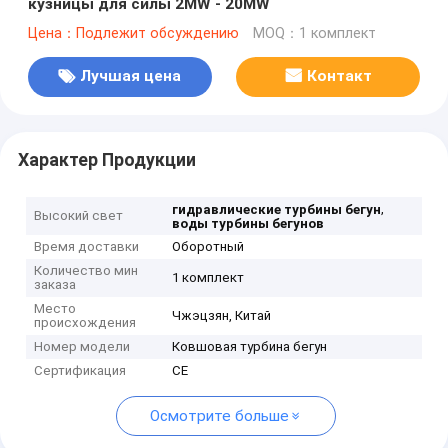
кузницы для силы 2MW - 20MW
Цена：Подлежит обсуждению
MOQ：1 комплект
Лучшая цена
Контакт
Характер Продукции
,
гидравлические турбины бегун
Высокий свет
воды турбины бегунов
Время доставки
Оборотный
Количество мин
1 комплект
заказа
Место
Чжэцзян, Китай
происхождения
Номер модели
Ковшовая турбина бегун
Сертификация
CE
Осмотрите больше