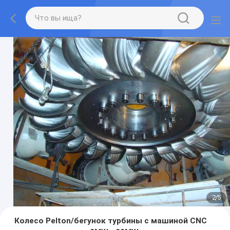
2
/
5
Колесо Pelton/бегунок турбины с машиной CNC