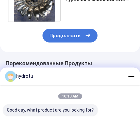
кузницы для силы 2MW -
20MW
Продолжать
Порекомендованные Продукты
hydrotu
10:10 AM
Good day, what product are you looking for?
Рабочее колесо
Турбина бегуна
Бегунок турб
турбины Пелтона из
турбины Pelton/
Pelton
нержавеющей
воды Pelton с
нержавеюще
стали для напора
выкованным
стали гидро 