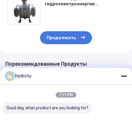
гидроэлектроэнергии
электрический сферически/
служил фланцем нормальный
вентиль/шариковый клапан для
dia. 50 до 1000 mm
Продолжать
Порекомендованные Продукты
hydrotu
7:11 PM
Good day, what product are you looking for?
Mm диаметра DN
Клапан
0,6 до 10,0 Mp
300 до 2600
гидровлического
50 до клапан 
нормальный
управления
mm сферичес