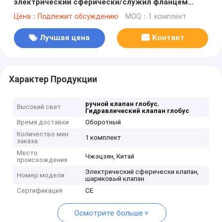
электрический сферически/служил фланцем
нормальный вентиль/шариковый клапан для dia.
Цена：Подлежит обсуждению
MOQ：1 комплект
50 до 1000 mm
Лучшая цена
Контакт
Характер Продукции
,
ручной клапан глобус
Высокий свет
Гидравлический клапан глобус
Время доставки
Оборотный
Количество мин
1 комплект
заказа
Место
Чжэцзян, Китай
происхождения
Электрический сферически клапан,
Номер модели
шариковый клапан
Сертификация
CE
Осмотрите больше