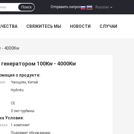
Отправить запрос
Поиск
|
Russian
АЧЕСТВА
СВЯЖИТЕСЬ МЫ
НОВОСТИ
СЛУЧАИ
 - 4000Kw
 генератором 100Kw - 4000Kw
мация о продукте:
ния:
Чжэцзян, Китай
Hydrotu
CE
S тип турбины
ка Условия:
каза:
1 комплект
Подлежит обсуждению