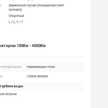
и:
Деревянный случай (стандартный пакет
экспорта)
Оборотный
L / C, T / T
ратором 100Kw - 4000Kw
я материальные:
Нержавеющая сталь
ь:
100KW-4000KW
 турбина воды
ным бегуном