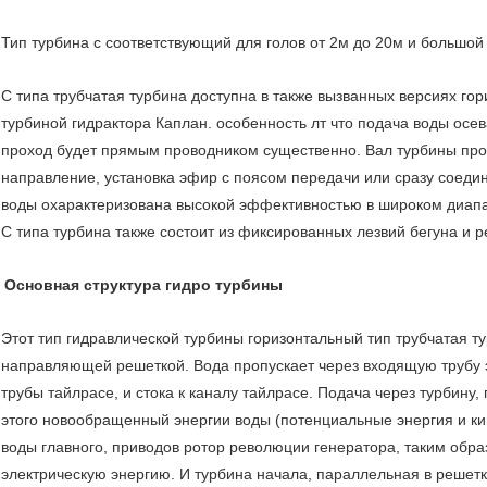
Тип турбина с соответствующий для голов от 2м до 20м и большой
С типа трубчатая турбина доступна в также вызванных версиях го
турбиной гидрактора Каплан. особенность лт что подача воды осева
проход будет прямым проводником существенно. Вал турбины прохо
направление, установка эфир с поясом передачи или сразу соеди
воды охарактеризована высокой эффективностью в широком диапа
С типа турбина также состоит из фиксированных лезвий бегуна и р
Основная структура гидро турбины
Этот тип гидравлической турбины горизонтальный тип трубчатая т
направляющей решеткой. Вода пропускает через входящую трубу эл
трубы тайлрасе, и стока к каналу тайлрасе. Подача через турбину
этого новообращенный энергии воды (потенциальные энергия и ки
воды главного, приводов ротор революции генератора, таким об
электрическую энергию. И турбина начала, параллельная в решетк