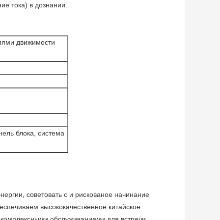
ие тока) в дознании.
виями движимости
нель блока, система
ергии, советовать с и рискованое начинание
беспечиваем высококачественное китайское
 комплексными обслуживаниями для встречи