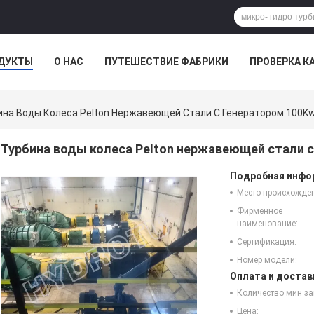
ДУКТЫ
О НАС
ПУТЕШЕСТВИЕ ФАБРИКИ
ПРОВЕРКА К
ина Воды Колеса Pelton Нержавеющей Стали С Генератором 100Kw
Турбина воды колеса Pelton нержавеющей стали с
Подробная инфор
Место происхожде
Фирменное
наименование:
Сертификация:
Номер модели:
Оплата и достав
Количество мин за
Цена: