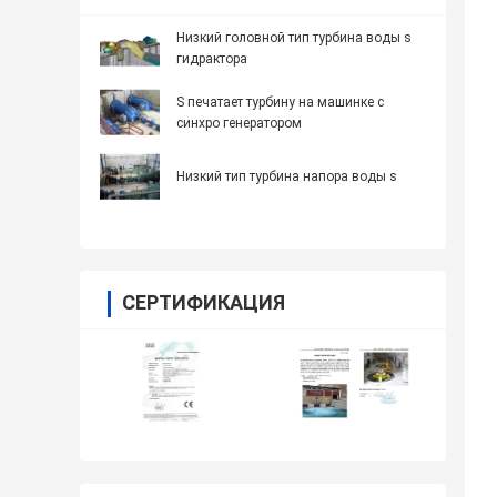
Низкий головной тип турбина воды s
гидрактора
S печатает турбину на машинке с
синхро генератором
Низкий тип турбина напора воды s
СЕРТИФИКАЦИЯ