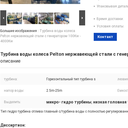
Упаковывая детал
Время доставки:
Условия оплаты:
Большие изображения :
Турбина воды колеса
Pelton нержавеющей стали с генератором 100Kw -
Контакт
4000Kw
Турбина воды колеса Pelton нержавеющей стали с гене
описание
турбина:
Горизонтальный тип турбина s
лезви
напор воды:
2.5m-25m
Емкост
микро- гидро турбины
низкая головная
Выделить:
,
Тип гидро турбина отлива главный с/турбина воды с полностью регулирован
Дессиртион: