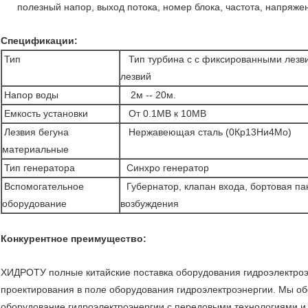
полезный напор, выход потока, номер блока, частота, напряжен
Спецификации:
Тип
Тип турбина с с фиксированными лез
лезвий
Напор воды
2м -- 20м.
Емкость установки
От 0.1МВ к 10МВ
Лезвия бегуна
Нержавеющая сталь (0Кр13Ни4Мо)
материальные
Тип генератора
Синхро генератор
Вспомогательное
Губернатор, клапан входа, бортовая па
оборудование
возбуждения
Конкурентное преимущество:
ХИДРОТУ полные китайские поставка оборудования гидроэлектроэн
проектирования в поле оборудования гидроэлектроэнергии. Мы о
оборудование гидроэлектроэнергии с передовыми технологиями и