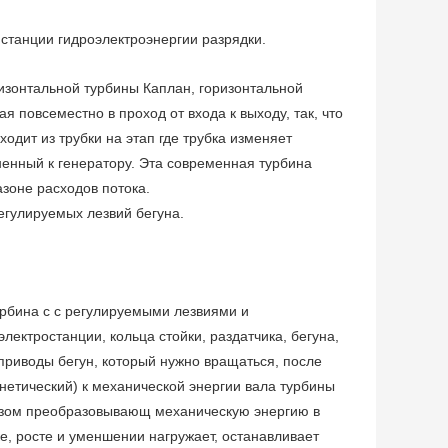
 станции гидроэлектроэнергии разрядки.
ризонтальной турбины Каплан, горизонтальной
я повсеместно в проход от входа к выходу, так, что
дит из трубки на этап где трубка изменяет
ненный к генератору. Эта современная турбина
зоне расходов потока.
егулируемых лезвий бегуна.
урбина с с регулируемыми лезвиями и
ектростанции, кольца стойки, раздатчика, бегуна,
, приводы бегун, который нужно вращаться, после
нетический) к механической энергии вала турбины
разом преобразовывающ механическую энергию в
е, росте и уменшении нагружает, останавливает