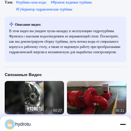
Тэги:
#
турбина силы воды
#
Фрэнсис водяные турбины
#
Губернатор гидравлические турбины
Описание видео:
В этом видео вы увидите пуско-наладку и эксплуатацию гидротурбины
Фрэнсиса с высоким водоотведением из нержавеющей стали. Посмотрите,
как мы демонстрируем сборку турбины, путь потока воды от спирального
корпуса к рабочему столу, а также ее надежную работу при преобразовании
гидравлической энергии в механическую для выработки электроэнергии.
Связанные Видео
00:27
00:31
высококачественный бегунок
Высокоэффективная гидротурбина
hydrotu
гидротурбины Фрэнсиса, высокая
Фрэнсиса с синхронным
эффективность. поставщик
генератором переменного тока
Francis Turbine
Francis Turbine