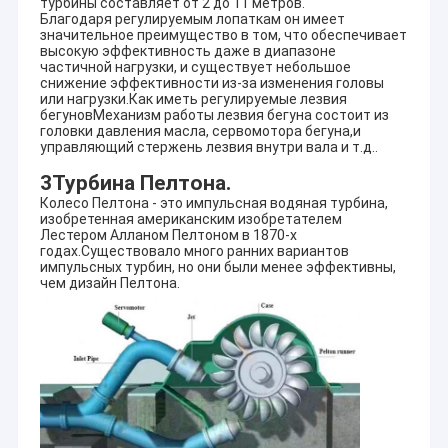
турбины составляет от 2 до 11 метров.
Благодаря регулируемым лопаткам он имеет
значительное преимущество в том, что обеспечивает
высокую эффективность даже в диапазоне
частичной нагрузки, и существует небольшое
снижение эффективности из-за изменения головы
или нагрузки.Как иметь регулируемые лезвия
бегуновМеханизм работы лезвия бегуна состоит из
головки давления масла, сервомотора бегуна,и
управляющий стержень лезвия внутри вала и т.д..
3Турбина Пелтона.
Колесо Пелтона - это импульсная водяная турбина,
изобретенная американским изобретателем
Лестером Алланом Пелтоном в 1870-х
годах.Существовало много ранних вариантов
импульсных турбин, но они были менее эффективны,
чем дизайн Пелтона.
Дом
HYDROTU полные китайские поставщик оборудования
гидроэлектроэнергии, советовать с и рискованое
Продукты
начинание проектирования в поле оборудования
гидроэлектроэнергии. Мы обеспечиваем
О нас
высококачественное китайское оборудование
гидроэлектроэнергии с передовыми технологиями и