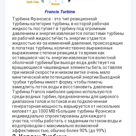
Турбина Фрэнсиса - это тип реакционной
турбины.категория турбины, в которой рабочая
жидкость поступает в турбину под огромным
давлением и энергия извлекается лопастями турбины
из рабочей жидкостиЧасть энергии отдается
жидкостью из-за изменений давления, происходящих
в лопатках турбины, количественно выраженных
выражением степени реакции,в то время как
оставшаяся часть энергии извлекается волютной
оболочкой турбиныПри выходе вода действует на
вращающиеся чашевидные элементы бега, оставляя
при низкой скорости и низком витке очень мало
кинетической или потенциальной энергии.Выходной
трубки турбины имеет форму, чтобы помочь
замедлить поток воды и восстановить давление.
Турбины Francis наиболее широко используются
среди водных турбин, предназначены для широкого
диапазона голов и потоков.и их подключенная
генераторная мощность варьируется от нескольких
киловатт до 1000 МВтБольшие турбины Фрэнсиса
индивидуально спроектированы для каждого
участка, чтобы работать с заданным потоком воды и
водопроводом с максимально возможной
эффективностью, обычно более 90% (до 99%).