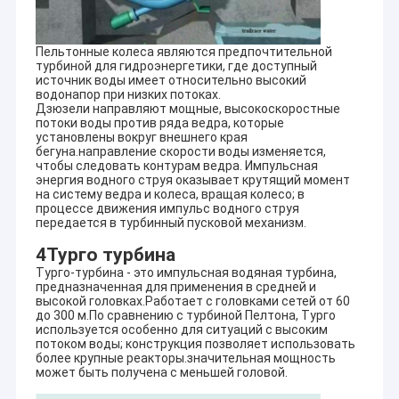
комплексными обслуживаниями для встречи глобальных
Путешествие фабрики
рынков гидроэлектроэнергии.
Пельтонные колеса являются предпочтительной
Проверка качества
CO. Ltd инженерства Ханчжоу HydroTu покрывает
турбиной для гидроэнергетики, где доступный
обслуживания, полную поставку оборудования,
источник воды имеет относительно высокий
водонапор при низких потоках.
Свяжитесь мы
экономическое решение глобальных проектов
Дзюзели направляют мощные, высокоскоростные
гидроэлектроэнергии и направляет быть одним из самого
потоки воды против ряда ведра, которые
лучшего глобального поставщика оборудования
Новости
установлены вокруг внешнего края
гидроэлектроэнергии так же, как самого лучшего
бегуна.направление скорости воды изменяется,
поставщика комплексных обслуживаний на рынках
чтобы следовать контурам ведра. Импульсная
Случаи
гидроэлектроэнергии.
энергия водного струя оказывает крутящий момент
на систему ведра и колеса, вращая колесо; в
процессе движения импульс водного струя
Проект гидроэлектроэнергии уже бежать HYDROTU во
передается в турбинный пусковой механизм.
всем мире
1.
Проект частично 1.pdf гидроэлектроэнергии уже бежать
4Турго турбина
Hydro Ковшовая турбина
Hydrotu
Турго-турбина - это импульсная водяная турбина,
2.
Проект частично 2.pdf гидроэлектроэнергии уже бежать
предназначенная для применения в средней и
Гидравлические турбины Каплан
Hydrotu
высокой головках.Работает с головками сетей от 60
3.
Проект частично 3.pdf гидроэлектроэнергии уже бежать
до 300 м.По сравнению с турбиной Пелтона, Турго
Hydrotu
используется особенно для ситуаций с высоким
Фрэнсис Hydro турбина
потоком воды; конструкция позволяет использовать
более крупные реакторы.значительная мощность
Сошлите на схему размещения всех видов завода
Колба гидравлические турбины
может быть получена с меньшей головой.
гидроэлектроэнергии:
пожалуйста посетите наш другой вебсайт для загрузки: